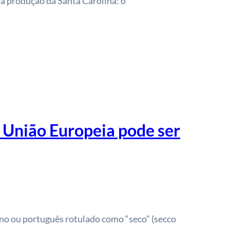
a produção da Santa Carolina: o
 União Europeia pode ser
no ou português rotulado como “seco” (secco